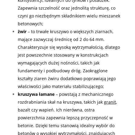
konsystencji, idealnych do tynków i posadzek.
Zapewnia szczelność oraz jednolitą strukturę, co
czyni go niezbędnym składnikiem wielu mieszanek
betonowych;
żwir
–
to trwałe kruszywo o większych ziarnach,
mające zazwyczaj średnicę od 2 do 64 mm.
Charakteryzuje się wysoką wytrzymałością, dlatego
jest powszechnie stosowany w konstrukcjach
wymagających dużej nośności, takich jak
fundamenty i podbudowy dróg. Zaokrąglone
kształty ziaren żwiru dodatkowo poprawiają jego
właściwości jako materiału stabilizującego;
kruszywa łamane
–
powstają z mechanicznego
rozdrabniania skał na kruszywa, takich jak
granit
,
bazalt czy wapień. Ich nierówna, ostra
powierzchnia zapewnia lepszą przyczepność w
betonie. Dzięki temu stanowią idealny wybór do
betonów o wysokiej wytrzymałości, znajdujących