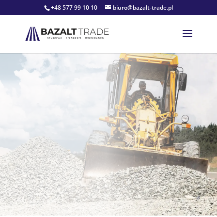
+48 577 99 10 10
biuro@bazalt-trade.pl
BAZALT TRADE

O NAS