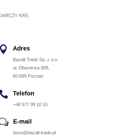
ODARCZY KRS

Adres
Bazalt Trade Sp. z o.o.
ul. Obornicka 309,
60-689 Poznań

Telefon
+48 577 99 10 10
w
E-mail
biuro@bazalt-trade.pl