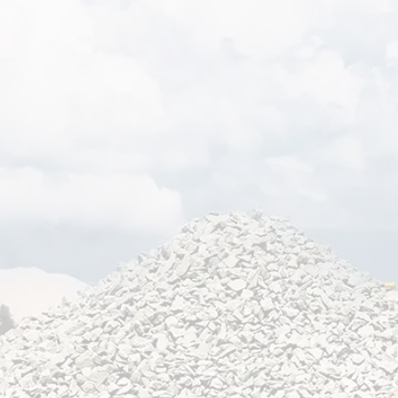
BAZALT TRADE

KONT